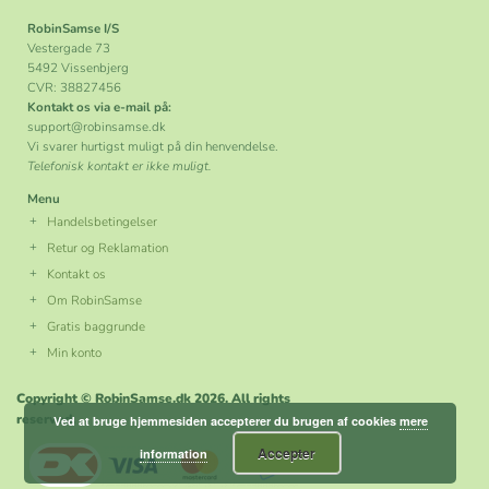
RobinSamse I/S
Vestergade 73
5492 Vissenbjerg
CVR: 38827456
Kontakt os via e-mail på:
support@robinsamse.dk
Vi svarer hurtigst muligt på din henvendelse.
Telefonisk kontakt er ikke muligt.
Menu
Handelsbetingelser
Retur og Reklamation
Kontakt os
Om RobinSamse
Gratis baggrunde
Min konto
Copyright © RobinSamse.dk 2026. All rights
reserved.
Ved at bruge hjemmesiden accepterer du brugen af cookies
mere
Accepter
information