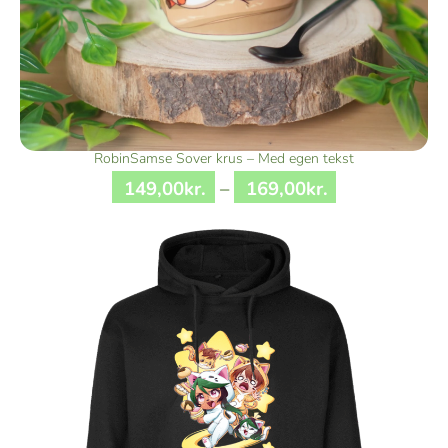
RobinSamse Sover krus – Med egen tekst
149
,
00
kr.
–
169
,
00
kr.