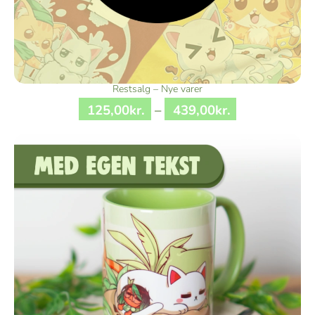
Restsalg – Nye varer
125
,
00
kr.
–
439
,
00
kr.