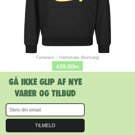
Fastelavn – Hættetrøje (Restsalg)
439
,
00
kr.
Gå ikke glip af nye
varer og tilbud
TILMELD