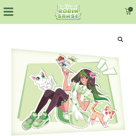
0
NYHEDER
TØJ
BAMSER
KRUS
PLAKATER
TILBEHØR
BØGER
MØD OS