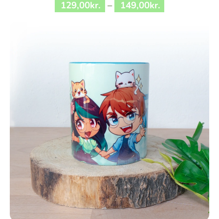
129
,
00
kr.
–
149
,
00
kr.