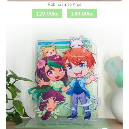
RobinSamse Krus
129
,
00
kr.
–
149
,
00
kr.