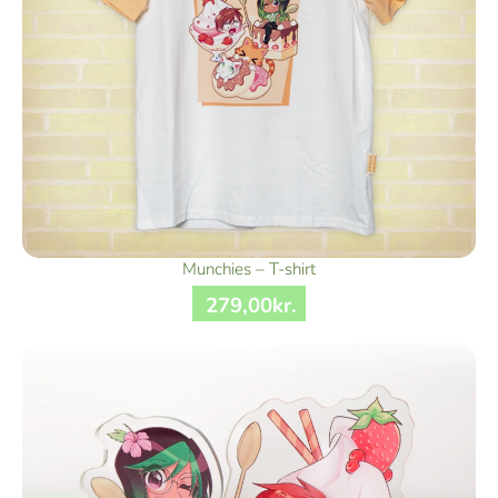
Munchies – T-shirt
279
,
00
kr.