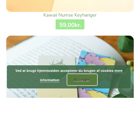
Kawaii Numse Keyhanger
59
,
00
kr.
Ved at bruge hjemmesiden accepterer du brugen af cookies
mere
Accepter
information