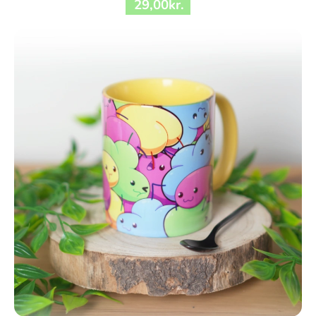
29
,
00
kr.