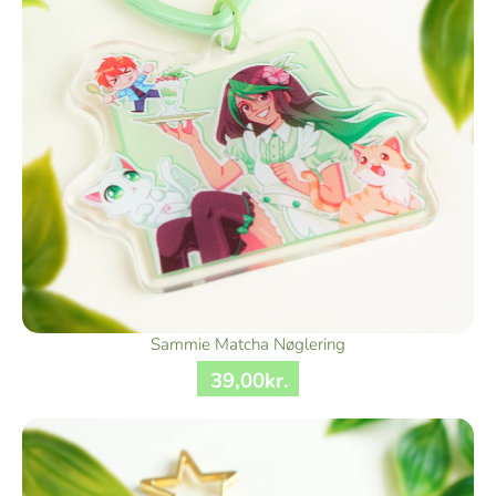
Sammie Matcha Nøglering
39
,
00
kr.