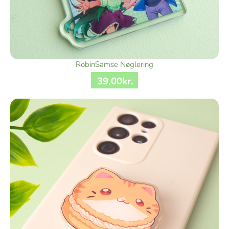
RobinSamse Nøglering
39
,
00
kr.