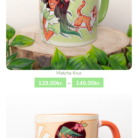
Matcha Krus
129
,
00
kr.
–
149
,
00
kr.