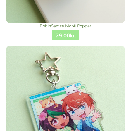
RobinSamse Mobil Popper
79
,
00
kr.