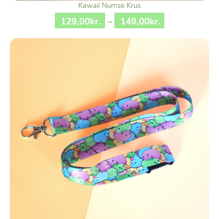
Kawaii Numse Krus
129
,
00
kr.
–
149
,
00
kr.