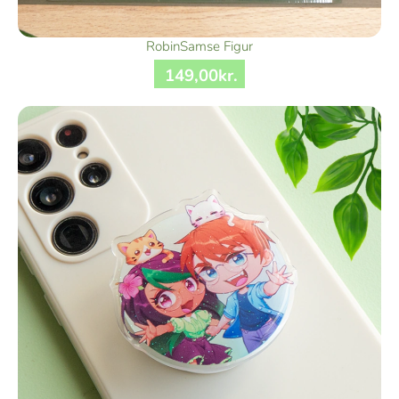
RobinSamse Figur
149
,
00
kr.