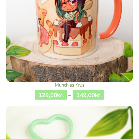
Munchies Krus
129
,
00
kr.
–
149
,
00
kr.