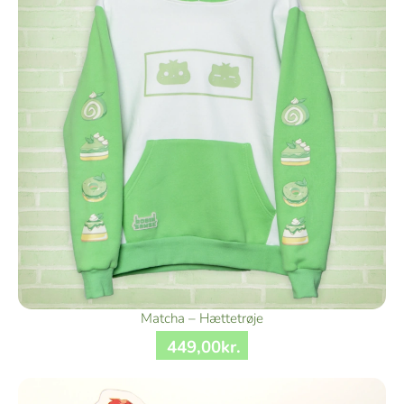
Matcha – Hættetrøje
449
,
00
kr.