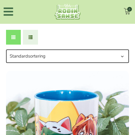
0
NYHEDER
TØJ
BAMSER
KRUS
PLAKATER
TILBEHØR
BØGER
MØD OS