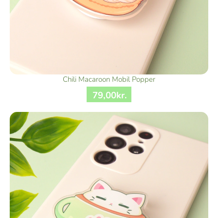
Chili Macaroon Mobil Popper
79
,
00
kr.