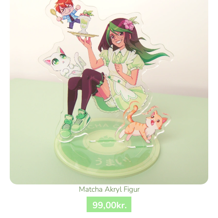
Matcha Akryl Figur
99
,
00
kr.