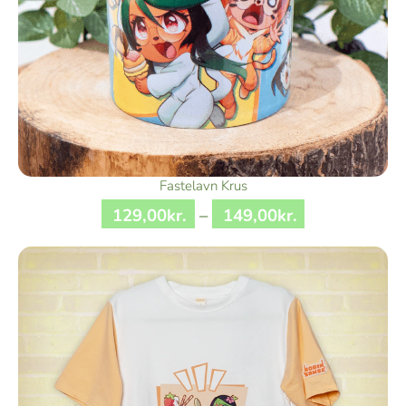
Fastelavn Krus
129
,
00
kr.
–
149
,
00
kr.