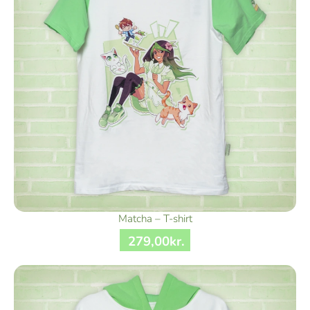
Matcha – T-shirt
279
,
00
kr.