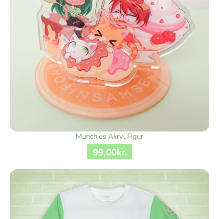
Munchies Akryl Figur
99
,
00
kr.